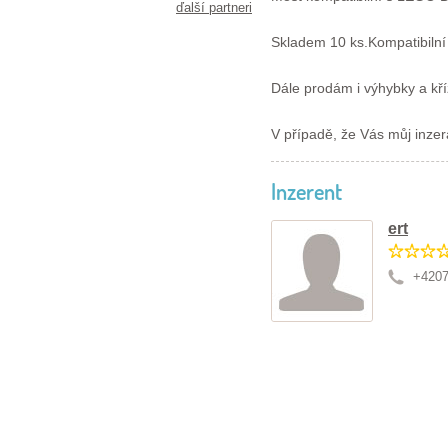
ďalší partneri
Skladem 10 ks.Kompatibil
Dále prodám i výhybky a k
V případě, že Vás můj inze
Inzerent
ert
+420