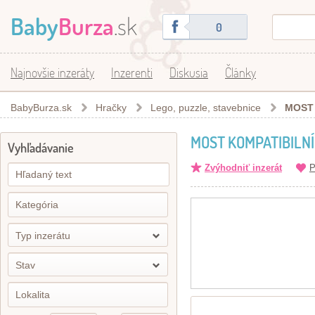
Baby
Burza
.sk
0
Najnovšie inzeráty
Inzerenti
Diskusia
Články
BabyBurza.sk
Hračky
Lego, puzzle, stavebnice
MOST 
MOST KOMPATIBILNÍ
Vyhľadávanie
Zvýhodniť inzerát
P
Typ inzerátu
Stav