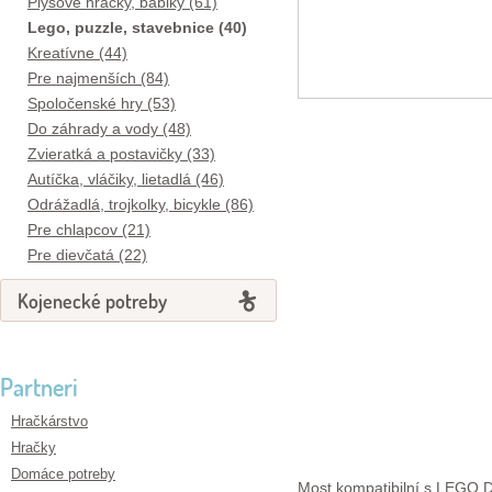
Plyšové hračky, bábiky (61)
Lego, puzzle, stavebnice (40)
Kreatívne (44)
Pre najmenších (84)
Spoločenské hry (53)
Do záhrady a vody (48)
Zvieratká a postavičky (33)
Autíčka, vláčiky, lietadlá (46)
Odrážadlá, trojkolky, bicykle (86)
Pre chlapcov (21)
Pre dievčatá (22)
Kojenecké potreby
Partneri
Hračkárstvo
Hračky
Domáce potreby
Most kompatibilní s LEGO 