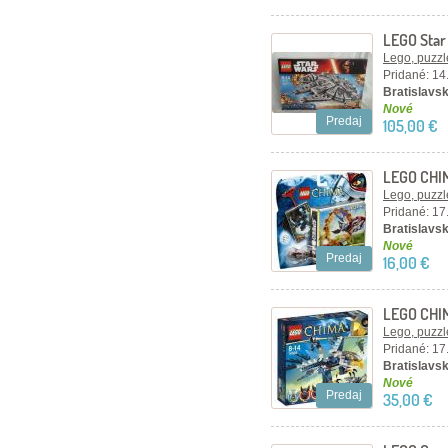
LEGO Star
75105
Lego, puzzl
Pridané: 14
Bratislavsk
Nové
Predaj
105,00 €
LEGO CHIM
Lego, puzzl
Pridané: 17
Bratislavsk
Nové
Predaj
16,00 €
LEGO CHIMA
Lego, puzzl
Pridané: 17
Bratislavsk
Nové
Predaj
35,00 €