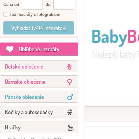
Cena od
do
Iba inzeráty s fotografiami
Obľúbené inzeráty
Detské oblečenie
Dámske oblečenie
Pánske oblečenie
Kočíky a autosedačky
Hračky