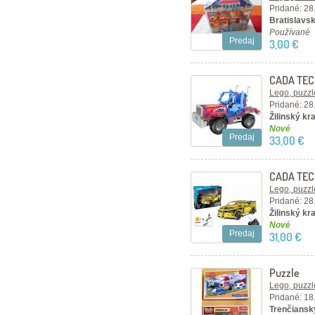
Pridané: 28
Bratislavský
Používané
Predaj
3,00 €
CADA TEC
– červen
Lego, puzzl
Pridané: 28
Žilinský kra
Nové
Predaj
33,00 €
CADA TEC
kusov, žlt
Lego, puzzl
Pridané: 28
Žilinský kra
Nové
Predaj
31,00 €
Puzzle
Lego, puzzl
Pridané: 18
Trenčiansky