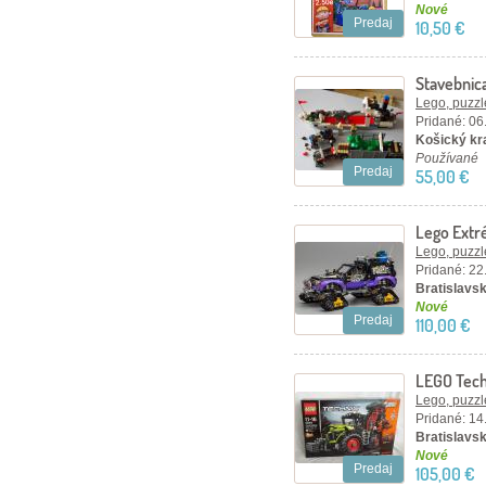
Nové
Predaj
10,50 €
Stavebnic
Lego, puzzl
Pridané: 06
Košický kra
Používané
Predaj
55,00 €
Lego Extr
nerozbal
Lego, puzzl
Pridané: 22
Bratislavsk
Nové
Predaj
110,00 €
LEGO Tec
TRAC VC 
Lego, puzzl
Pridané: 14
Bratislavsk
Nové
Predaj
105,00 €