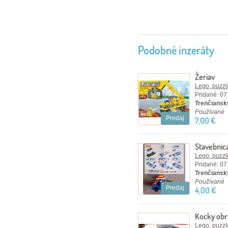
Podobné inzeráty
Žeriav
Lego, puzzl
Pridané: 07
Trenčiansky
Používané
Predaj
7,00 €
Stavebnica
Lego, puzzl
Pridané: 07
Trenčiansky
Používané
Predaj
4,00 €
Kocky obr
17 x 16,5 
Lego, puzzl