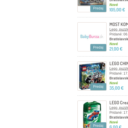
Bratislavsk
Nové
Predaj
105,00 €
MOST KOM
Lego, puzzl
Pridané: 06
Bratislavsk
Nové
Predaj
21,00 €
LEGO CHI
Lego, puzzl
Pridané: 17
Bratislavsk
Nové
Predaj
35,00 €
LEGO Crea
autíčko
Lego, puzzl
Pridané: 17
Bratislavsk
Nové
Predaj
6,00 €