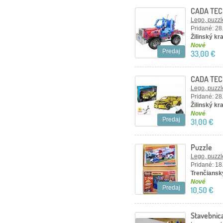
CADA TEC
– červen
Lego, puzzl
Pridané: 28
Žilinský kra
Nové
Predaj
33,00 €
CADA TEC
kusov, žlt
Lego, puzzl
Pridané: 28
Žilinský kra
Nové
Predaj
31,00 €
Puzzle
Lego, puzzl
Pridané: 18
Trenčiansky
Nové
Predaj
10,50 €
Stavebnic