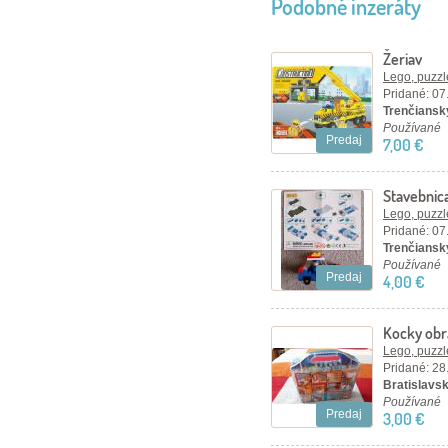
Podobné inzeráty
Žeriav
Lego, puzzl
Pridané: 07
Trenčiansky
Používané
Predaj
7,00 €
Stavebnica
Lego, puzzl
Pridané: 07
Trenčiansky
Používané
Predaj
4,00 €
Kocky obr
17 x 16,5 
Lego, puzzl
Pridané: 28
Bratislavský
Používané
Predaj
3,00 €