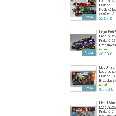
Lego, puzzl
Pridané: 06
Košický kra
Používané
Predaj
55,00 €
Lego Extr
nerozbal
Lego, puzzl
Pridané: 22
Bratislavsk
Nové
Predaj
110,00 €
LEGO Tec
TRAC VC 
Lego, puzzl
Pridané: 14
Bratislavsk
Nové
Predaj
105,00 €
LEGO Star
75105
Lego, puzzl
Pridané: 14