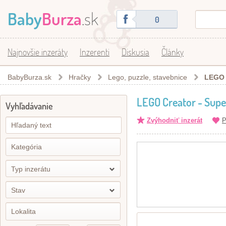
Baby
Burza
.sk
0
Najnovšie inzeráty
Inzerenti
Diskusia
Články
BabyBurza.sk
Hračky
Lego, puzzle, stavebnice
LEGO 
LEGO Creator - Supe
Vyhľadávanie
Zvýhodniť inzerát
P
Typ inzerátu
Stav