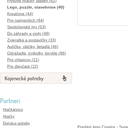
Plyšové hračky, bábiky (61)
Lego, puzzle, stavebnice (40)
Kreatívne (44)
Pre najmenších (84)
Spoločenské hry (53)
Do záhrady a vody (48)
Zvieratká a postavičky (33)
Autíčka, vláčiky, lietadlá (46)
Odrážadlá, trojkolky, bicykle (86)
Pre chlapcov (21)
Pre dievčatá (22)
Kojenecké potreby
Partneri
Hračkárstvo
Hračky
Domáce potreby
Predám lego Creator - Super