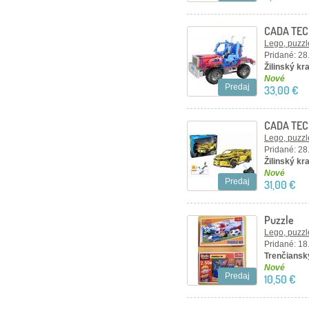
CADA TEC
– červen
Lego, puzzl
Pridané: 28
Žilinský kra
Nové
Predaj
33,00 €
CADA TEC
kusov, žlt
Lego, puzzl
Pridané: 28
Žilinský kra
Nové
Predaj
31,00 €
Puzzle
Lego, puzzl
Pridané: 18
Trenčiansky
Nové
Predaj
10,50 €