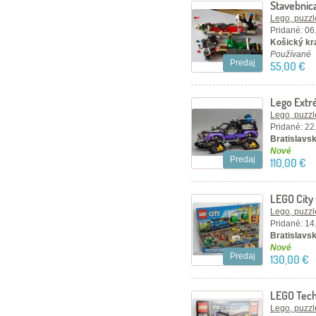
Stavebnic
Lego, puzzl
Pridané: 06
Košický kra
Používané
Predaj
55,00 €
Lego Extr
nerozbal
Lego, puzzl
Pridané: 22
Bratislavsk
Nové
Predaj
110,00 €
LEGO City
Lego, puzzl
Pridané: 14
Bratislavsk
Nové
Predaj
130,00 €
LEGO Tech
Excavator
Lego, puzzl