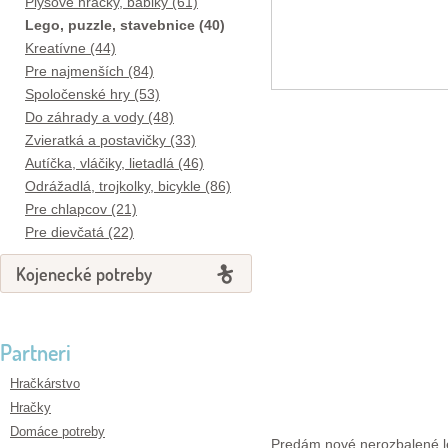
Plyšové hračky, bábiky (61)
Lego, puzzle, stavebnice (40)
Kreatívne (44)
Pre najmenších (84)
Spoločenské hry (53)
Do záhrady a vody (48)
Zvieratká a postavičky (33)
Autíčka, vláčiky, lietadlá (46)
Odrážadlá, trojkolky, bicykle (86)
Pre chlapcov (21)
Pre dievčatá (22)
Kojenecké potreby
Partneri
Hračkárstvo
Hračky
Domáce potreby
Predám nové nerozbalené le