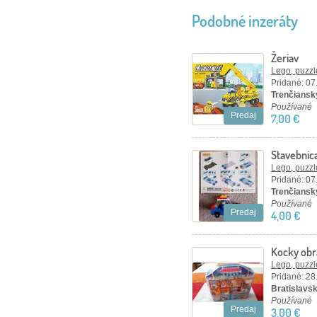
Podobné inzeráty
Žeriav
Lego, puzzl
Pridané: 07
Trenčiansky
Používané
Predaj
7,00 €
Stavebnica
Lego, puzzl
Pridané: 07
Trenčiansky
Používané
Predaj
4,00 €
Kocky obr
17 x 16,5 
Lego, puzzl
Pridané: 28
Bratislavský
Používané
Predaj
3,00 €