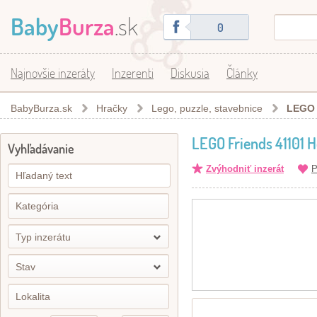
Baby
Burza
.sk
0
Najnovšie inzeráty
Inzerenti
Diskusia
Články
BabyBurza.sk
Hračky
Lego, puzzle, stavebnice
LEGO 
LEGO Friends 41101 
Vyhľadávanie
Zvýhodniť inzerát
P
Typ inzerátu
Stav