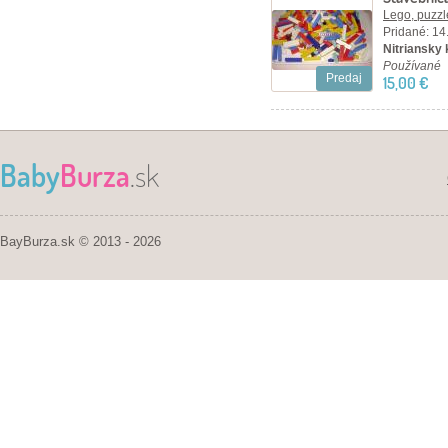
Lego, puzzl
Pridané: 14
Nitriansky 
Používané
Predaj
15,00 €
Baby
Burza
.sk
BayBurza.sk © 2013 - 2026