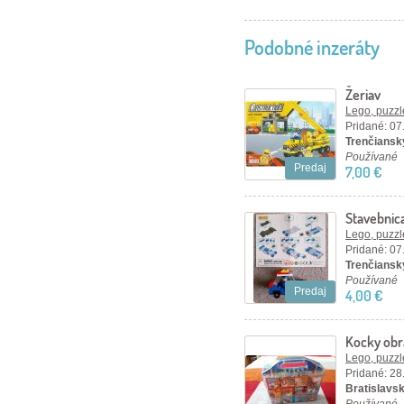
Podobné inzeráty
Žeriav
Lego, puzzl
Pridané: 07
Trenčiansky
Používané
Predaj
7,00 €
Stavebnica
Lego, puzzl
Pridané: 07
Trenčiansky
Používané
Predaj
4,00 €
Kocky obr
17 x 16,5 
Lego, puzzl
Pridané: 28
Bratislavský