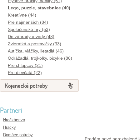
Plyšové hračky, bábiky (61)
Lego, puzzle, stavebnice (40)
Kreatívne (44)
Pre najmenších (84)
Spoločenské hry (53)
Do záhrady a vody (48)
Zvieratká a postavičky (33)
Autíčka, vláčiky, lietadlá (46)
Odrážadlá, trojkolky, bicykle (86)
Pre chlapcov (21)
Pre dievčatá (22)
Kojenecké potreby
Partneri
Hračkárstvo
Hračky
Domáce potreby
Predám nové nerozbalené le