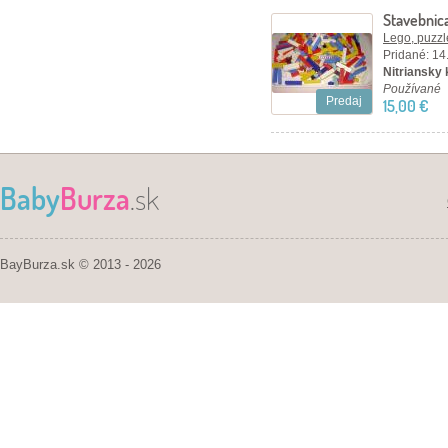
Stavebnic
Lego, puzzl
Pridané: 14
Nitriansky 
Používané
Predaj
15,00 €
Baby
Burza
.sk
BayBurza.sk © 2013 - 2026