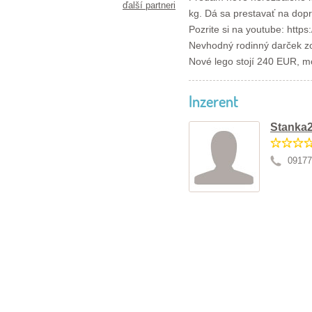
ďalší partneri
kg. Dá sa prestavať na dopr
Pozrite si na youtube: ht
Nevhodný rodinný darček zo
Nové lego stojí 240 EUR, m
Inzerent
Stanka
09177