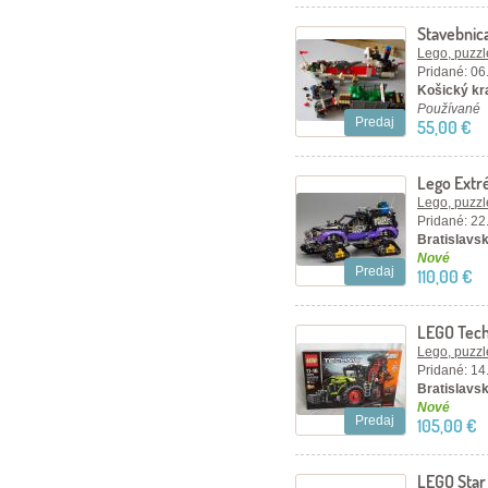
Stavebnic
Lego, puzzl
Pridané: 06
Košický kra
Používané
Predaj
55,00 €
Lego Extr
nerozbal
Lego, puzzl
Pridané: 22
Bratislavsk
Nové
Predaj
110,00 €
LEGO Tec
TRAC VC 
Lego, puzzl
Pridané: 14
Bratislavsk
Nové
Predaj
105,00 €
LEGO Star