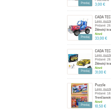
Používané
Predaj
3,00 €
CADA TEC
– červen
Lego, puzzl
Pridané: 28
Žilinský kra
Nové
Predaj
33,00 €
CADA TEC
kusov, žlt
Lego, puzzl
Pridané: 28
Žilinský kra
Nové
Predaj
31,00 €
Puzzle
Lego, puzzl
Pridané: 18
Trenčiansky
Nové
Predaj
10,50 €