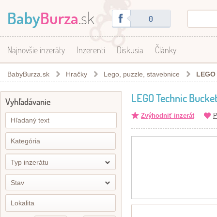
Baby
Burza
.sk
0
Najnovšie inzeráty
Inzerenti
Diskusia
Články
BabyBurza.sk
Hračky
Lego, puzzle, stavebnice
LEGO 
LEGO Technic Bucke
Vyhľadávanie
Zvýhodniť inzerát
P
Typ inzerátu
Stav