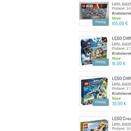
75105
Lego, puzzl
Pridané: 14
Bratislavsk
Nové
Predaj
105,00 €
LEGO CHIM
Lego, puzzl
Pridané: 17
Bratislavsk
Nové
Predaj
16,00 €
LEGO CHIMA
Lego, puzzl
Pridané: 17
Bratislavsk
Nové
Predaj
35,00 €
LEGO Crea
Lego, puzzl
Pridané: 16