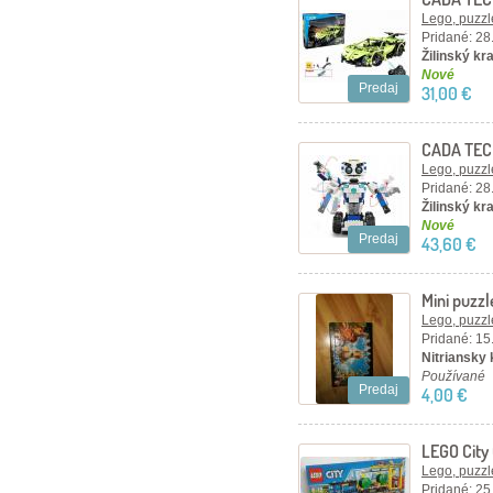
kusov, ze
Lego, puzzl
Pridané: 28
Žilinský kra
Nové
Predaj
31,00 €
CADA TEC
dielikov
Lego, puzzl
Pridané: 28
Žilinský kra
Nové
Predaj
43,60 €
Mini puzzl
Lego, puzzl
Pridané: 15
Nitriansky 
Používané
Predaj
4,00 €
LEGO City
Lego, puzzl
Pridané: 25