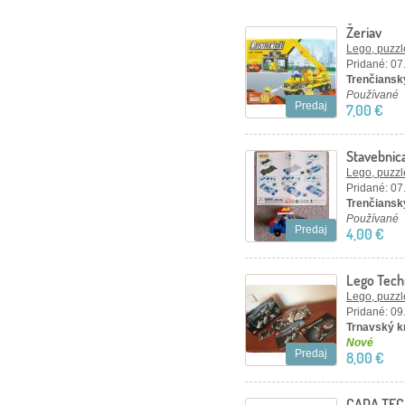
Žeriav
Lego, puzzl
Pridané: 07
Trenčiansky
Používané
Predaj
7,00 €
Stavebnica
Lego, puzzl
Pridané: 07
Trenčiansky
Používané
Predaj
4,00 €
Lego Tech
Aircraft
Lego, puzzl
Pridané: 09
Trnavský kr
Nové
Predaj
8,00 €
CADA TEC