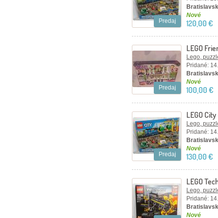
Bratislavsk
Nové
Predaj
120,00 €
LEGO Frien
mestečku 
Lego, puzzl
Pridané: 14
Bratislavsk
Nové
Predaj
100,00 €
LEGO City
Lego, puzzl
Pridané: 14
Bratislavsk
Nové
Predaj
130,00 €
LEGO Tech
Excavator
Lego, puzzl
Pridané: 14
Bratislavsk
Nové