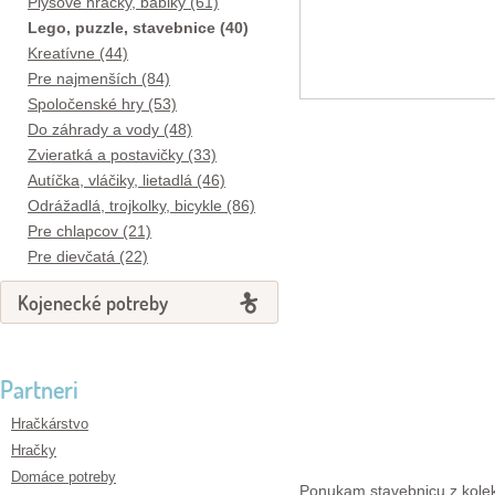
Plyšové hračky, bábiky (61)
Lego, puzzle, stavebnice (40)
Kreatívne (44)
Pre najmenších (84)
Spoločenské hry (53)
Do záhrady a vody (48)
Zvieratká a postavičky (33)
Autíčka, vláčiky, lietadlá (46)
Odrážadlá, trojkolky, bicykle (86)
Pre chlapcov (21)
Pre dievčatá (22)
Kojenecké potreby
Partneri
Hračkárstvo
Hračky
Domáce potreby
Ponukam stavebnicu z kole