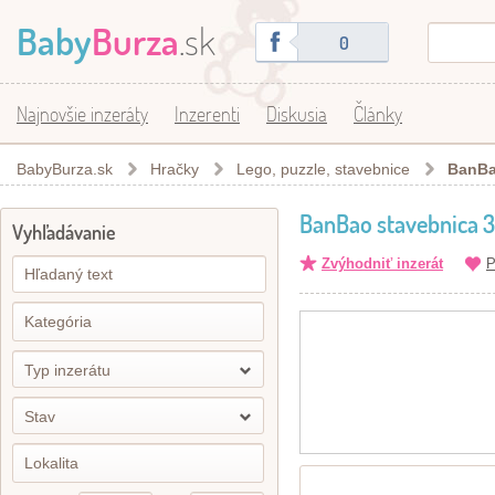
Baby
Burza
.sk
0
Najnovšie inzeráty
Inzerenti
Diskusia
Články
BabyBurza.sk
Hračky
Lego, puzzle, stavebnice
BanBa
BanBao stavebnica 3
Vyhľadávanie
Zvýhodniť inzerát
P
Typ inzerátu
Stav