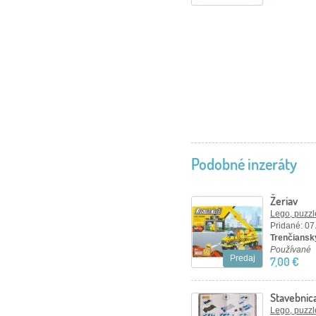
Podobné inzeráty
Žeriav
Lego, puzzl
Pridané: 07
Trenčiansky
Používané
Predaj
7,00 €
Stavebnica
Lego, puzzl