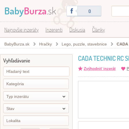
Baby
Burza
.sk
0
Najnovšie inzeráty
Inzerenti
Diskusia
Články
BabyBurza.sk
Hračky
Lego, puzzle, stavebnice
CADA 
CADA TECHNIC RC SP
Vyhľadávanie
Zvýhodniť inzerát
P
Typ inzerátu
Stav