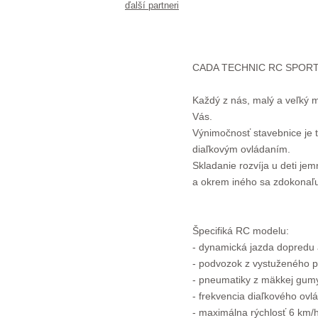
ďalší partneri
CADA TECHNIC RC SPORTS
Každý z nás, malý a veľký 
Vás.
Výnimočnosť stavebnice je t
diaľkovým ovládaním.
Skladanie rozvíja u deti je
a okrem iného sa zdokonaľu
Špecifiká RC modelu:
- dynamická jazda dopredu 
- podvozok z vystuženého p
- pneumatiky z mäkkej gum
- frekvencia diaľkového ovl
- maximálna rýchlosť 6 km/