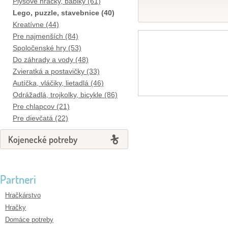
Plyšové hračky, bábiky (61)
Lego, puzzle, stavebnice (40)
Kreatívne (44)
Pre najmenších (84)
Spoločenské hry (53)
Do záhrady a vody (48)
Zvieratká a postavičky (33)
Autíčka, vláčiky, lietadlá (46)
Odrážadlá, trojkolky, bicykle (86)
Pre chlapcov (21)
Pre dievčatá (22)
Kojenecké potreby
Partneri
Hračkárstvo
Hračky
Domáce potreby