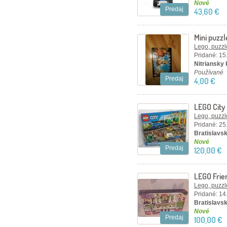
Nové
Predaj
43,60 €
Mini puzzl
Lego, puzzl
Pridané: 15
Nitriansky 
Používané
Predaj
4,00 €
LEGO City
Lego, puzzl
Pridané: 25
Bratislavsk
Nové
Predaj
120,00 €
LEGO Frien
mestečku 
Lego, puzzl
Pridané: 14
Bratislavsk
Nové
Predaj
100,00 €