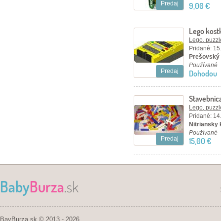
Predaj
9,00 €
Lego kost
Lego, puzzl
Pridané: 15
Prešovský 
Používané
Predaj
Dohodou
Stavebnic
Lego, puzzl
Pridané: 14
Nitriansky 
Používané
Predaj
15,00 €
Baby
Burza
.sk
BayBurza.sk © 2013 - 2026