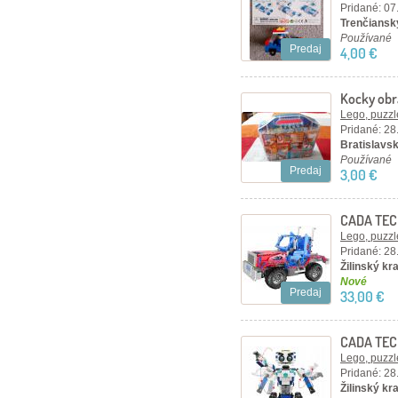
Pridané: 07
Trenčiansky
Používané
Predaj
4,00 €
Kocky obr
17 x 16,5 
Lego, puzzl
Pridané: 28
Bratislavský
Používané
Predaj
3,00 €
CADA TEC
– červen
Lego, puzzl
Pridané: 28
Žilinský kra
Nové
Predaj
33,00 €
CADA TEC
dielikov
Lego, puzzl
Pridané: 28
Žilinský kra