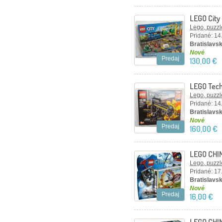
LEGO City
Lego, puzzl
Pridané: 14
Bratislavsk
Nové
Predaj
130,00 €
LEGO Tech
Excavator
Lego, puzzl
Pridané: 14
Bratislavsk
Nové
Predaj
160,00 €
LEGO CHIM
Lego, puzzl
Pridané: 17
Bratislavsk
Nové
Predaj
16,00 €