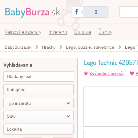
Baby
Burza
.sk
0
Najnovšie inzeráty
Inzerenti
Diskusia
Články
BabyBurza.sk
Hračky
Lego, puzzle, stavebnice
Lego T
Lego Technic 42057 
Vyhľadávanie
Zvýhodniť inzerát
P
Typ inzerátu
Stav