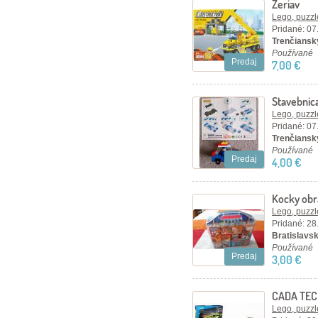
Žeriav
Lego, puzzl
Pridané: 07
Trenčiansky
Používané
Predaj
7,00 €
Stavebnica
Lego, puzzl
Pridané: 07
Trenčiansky
Používané
Predaj
4,00 €
Kocky obr
17 x 16,5 
Lego, puzzl
Pridané: 28
Bratislavský
Používané
Predaj
3,00 €
CADA TEC
kusov, ze
Lego, puzzl