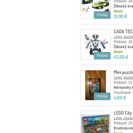
Pridané: 28
Žilinský kra
Nové
Predaj
31,00 €
CADA TEC
dielikov
Lego, puzzl
Pridané: 28
Žilinský kra
Nové
Predaj
43,60 €
Mini puzzl
Lego, puzzl
Pridané: 15
Nitriansky 
Používané
Predaj
4,00 €
LEGO City
Lego, puzzl
Pridané: 25
Bratislavsk