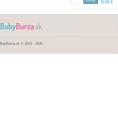
Predaj
15,00 €
Baby
Burza
.sk
BayBurza.sk © 2013 - 2026