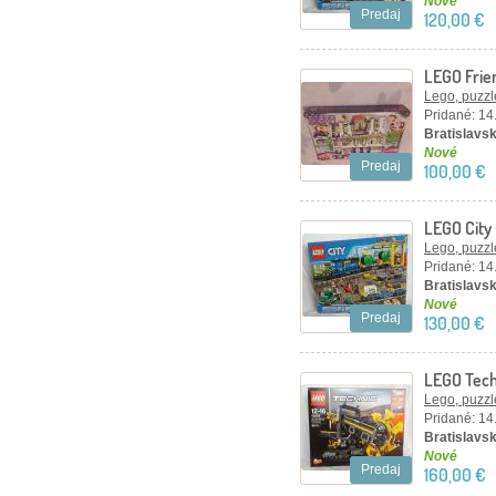
Nové
Predaj
120,00 €
LEGO Frien
mestečku 
Lego, puzzl
Pridané: 14
Bratislavsk
Nové
Predaj
100,00 €
LEGO City
Lego, puzzl
Pridané: 14
Bratislavsk
Nové
Predaj
130,00 €
LEGO Tech
Excavator
Lego, puzzl
Pridané: 14
Bratislavsk
Nové
Predaj
160,00 €