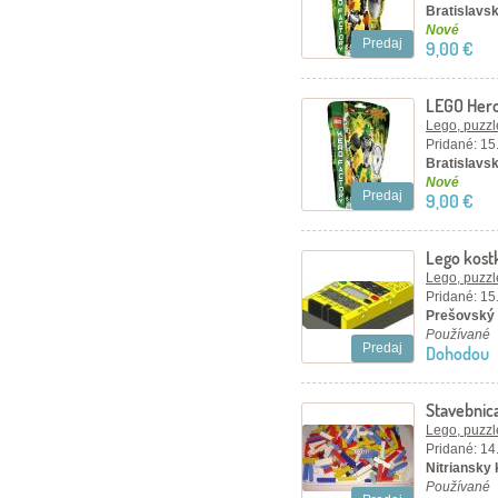
Bratislavsk
Nové
Predaj
9,00 €
LEGO Hero
Lego, puzzl
Pridané: 15
Bratislavsk
Nové
Predaj
9,00 €
Lego kost
Lego, puzzl
Pridané: 15
Prešovský 
Používané
Predaj
Dohodou
Stavebnic
Lego, puzzl
Pridané: 14
Nitriansky 
Používané