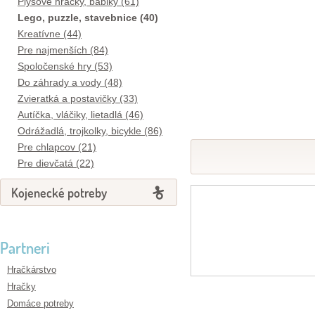
Plyšové hračky, bábiky (61)
Lego, puzzle, stavebnice (40)
Kreatívne (44)
Pre najmenších (84)
Spoločenské hry (53)
Do záhrady a vody (48)
Zvieratká a postavičky (33)
Autíčka, vláčiky, lietadlá (46)
Odrážadlá, trojkolky, bicykle (86)
Pre chlapcov (21)
Pre dievčatá (22)
Kojenecké potreby
Partneri
Hračkárstvo
Hračky
Domáce potreby