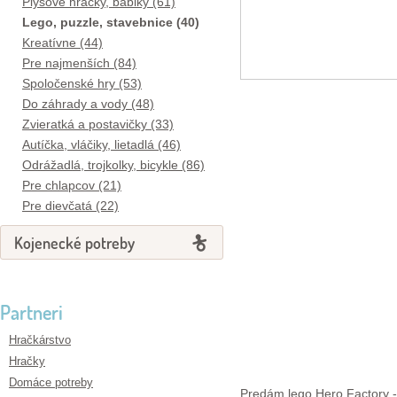
Plyšové hračky, bábiky (61)
Lego, puzzle, stavebnice (40)
Kreatívne (44)
Pre najmenších (84)
Spoločenské hry (53)
Do záhrady a vody (48)
Zvieratká a postavičky (33)
Autíčka, vláčiky, lietadlá (46)
Odrážadlá, trojkolky, bicykle (86)
Pre chlapcov (21)
Pre dievčatá (22)
Kojenecké potreby
Partneri
Hračkárstvo
Hračky
Domáce potreby
Predám lego Hero Factory -