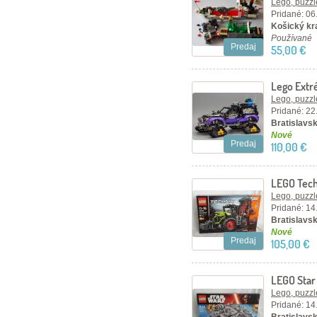
Lego, puzzl
Pridané: 06
Košický kra
Používané
Predaj
55,00 €
Lego Extr
nerozbal
Lego, puzzl
Pridané: 22
Bratislavsk
Nové
Predaj
110,00 €
LEGO Tec
TRAC VC 
Lego, puzzl
Pridané: 14
Bratislavsk
Nové
Predaj
105,00 €
LEGO Star
75105
Lego, puzzl
Pridané: 14