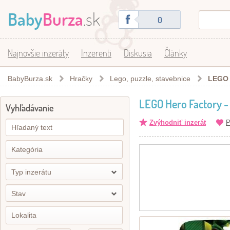
Baby
Burza
.sk
0
Najnovšie inzeráty
Inzerenti
Diskusia
Články
BabyBurza.sk
Hračky
Lego, puzzle, stavebnice
LEGO 
LEGO Hero Factory 
Vyhľadávanie
Zvýhodniť inzerát
P
Typ inzerátu
Stav