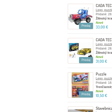
CADA TEC
– červen
Lego, puzzl
Pridané: 28
Žilinský kra
Nové
Predaj
33,00 €
CADA TEC
kusov, žlt
Lego, puzzl
Pridané: 28
Žilinský kra
Nové
Predaj
31,00 €
Puzzle
Lego, puzzl
Pridané: 18
Trenčiansky
Nové
Predaj
10,50 €
Stavebnic