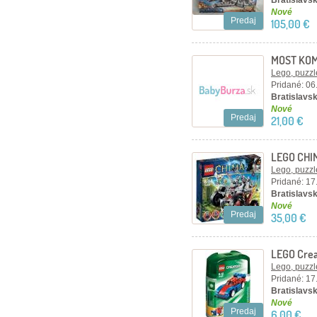
Bratislavsk
Nové
Predaj
105,00 €
MOST KOM
Lego, puzzl
Pridané: 06
Bratislavsk
Nové
Predaj
21,00 €
LEGO CHI
Lego, puzzl
Pridané: 17
Bratislavsk
Nové
Predaj
35,00 €
LEGO Crea
autíčko
Lego, puzzl
Pridané: 17
Bratislavsk
Nové
Predaj
6,00 €