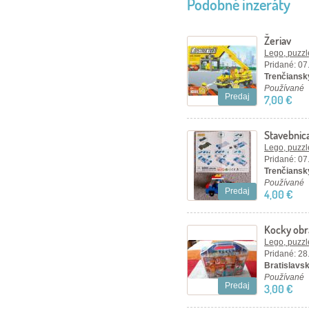
Podobné inzeráty
Žeriav
Lego, puzzl
Pridané: 07
Trenčiansky
Používané
Predaj
7,00 €
Stavebnica
Lego, puzzl
Pridané: 07
Trenčiansky
Používané
Predaj
4,00 €
Kocky obr
17 x 16,5 
Lego, puzzl
Pridané: 28
Bratislavský
Používané
Predaj
3,00 €