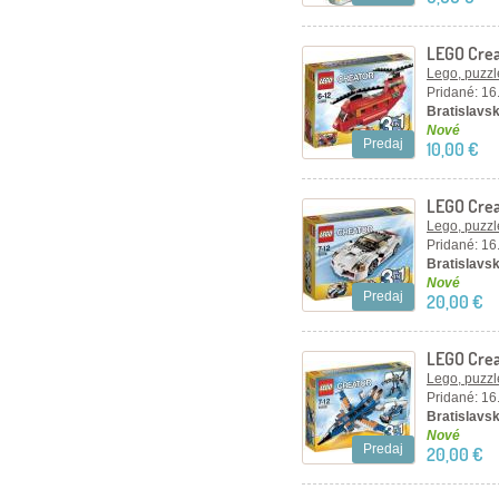
LEGO Crea
Lego, puzzl
Pridané: 16
Bratislavsk
Nové
Predaj
10,00 €
LEGO Crea
autíčko
Lego, puzzl
Pridané: 16
Bratislavsk
Nové
Predaj
20,00 €
LEGO Crea
Lego, puzzl
Pridané: 16
Bratislavsk
Nové
Predaj
20,00 €