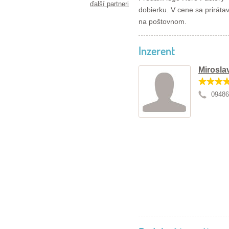
ďalší partneri
dobierku. V cene sa prirátav
na poštovnom.
Inzerent
Mirosla
09486